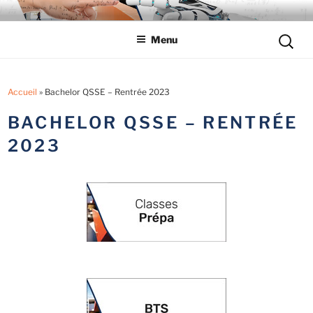
Aller
LYCÉE LES EUCALYPTUS
Tout savoir sur le lycée professionnel
au
Reche
Menu
contenu
pour
principal
:
Accueil
»
Bachelor QSSE – Rentrée 2023
BACHELOR QSSE – RENTRÉE
2023