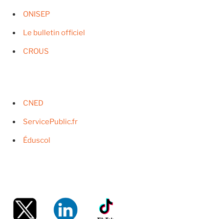
ONISEP
Le bulletin officiel
CROUS
CNED
ServicePublic.fr
Éduscol