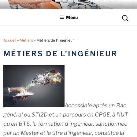
Aller
LYCÉE LES EUCALYPTUS
Tout savoir sur le lycée professionnel
au
Reche
Menu
contenu
pour
principal
:
Accueil
»
Métiers
»
Métiers de l’ingénieur
MÉTIERS DE L’INGÉNIEUR
Accessible après un Bac
général ou STI2D et un parcours en CPGE, à l’IUT
ou en BTS, la formation d’ingénieur, sanctionnée
par un Master et le titre d’ingénieur, constitue la