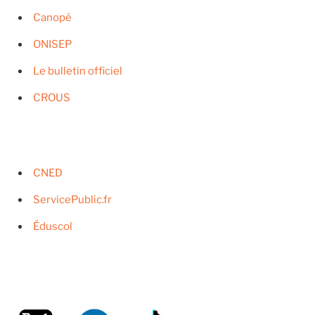
Canopé
ONISEP
Le bulletin officiel
CROUS
CNED
ServicePublic.fr
Éduscol