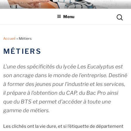
Aller
LYCÉE LES EUCALYPTUS
Tout savoir sur le lycée professionnel
au
Reche
Menu
contenu
pour
principal
:
Accueil
»
Métiers
MÉTIERS
L’une des spécificités du lycée Les Eucalyptus est
son ancrage dans le monde de l’entreprise. Destiné
à former des jeunes pour l’industrie et les services,
il prépare à l’obtention du CAP, du Bac Pro ainsi
que du BTS et permet d’accéder à toute une
gamme de métiers.
Les clichés ont la vie dure, et si l’étiquette de département