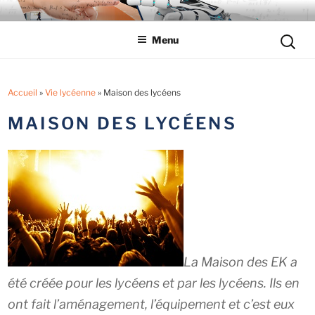
Aller
LYCÉE LES EUCALYPTUS
Tout savoir sur le lycée professionnel
au
Reche
Menu
contenu
pour
principal
:
Accueil
»
Vie lycéenne
»
Maison des lycéens
MAISON DES LYCÉENS
La Maison des EK a
été créée pour les lycéens et par les lycéens. Ils en
ont fait l’aménagement, l’équipement et c’est eux