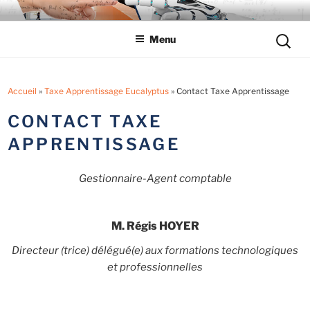
Aller
LYCÉE LES EUCALYPTUS
Tout savoir sur le lycée professionnel
au
Reche
Menu
contenu
pour
principal
:
Accueil
»
Taxe Apprentissage Eucalyptus
»
Contact Taxe Apprentissage
CONTACT TAXE
APPRENTISSAGE
Gestionnaire-Agent comptable
M. Régis HOYER
Directeur (trice) délégué(e) aux formations technologiques
et professionnelles