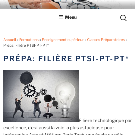
Aller
LYCÉE LES EUCALYPTUS
Tout savoir sur le lycée professionnel
au
Reche
Menu
contenu
pour
principal
:
Accueil
»
Formations
»
Enseignement supérieur
»
Classes Préparatoires
»
Prépa: Filière PTSI-PT-PT*
PRÉPA: FILIÈRE PTSI-PT-PT*
Filière technologique par
excellence, c’est aussi la voie la plus astucieuse pour
intégrer les Arts et Métiers Paris Tech, une école du pôle