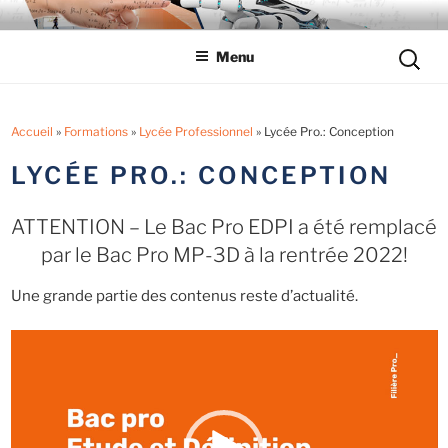
Aller
LYCÉE LES EUCALYPTUS
Tout savoir sur le lycée professionnel
au
Reche
Menu
contenu
pour
principal
:
Accueil
»
Formations
»
Lycée Professionnel
»
Lycée Pro.: Conception
LYCÉE PRO.: CONCEPTION
ATTENTION – Le Bac Pro EDPI a été remplacé
par le Bac Pro MP-3D à la rentrée 2022!
Une grande partie des contenus reste d’actualité.
Lecteur
vidéo