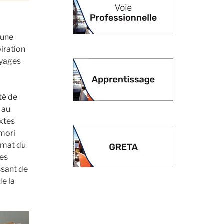
 une
piration
oyages
ité de
 au
extes
 mori
ormat du
Les
ssant de
de la