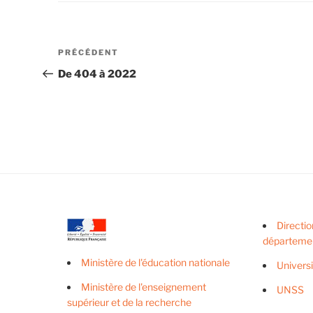
Navigation
Article
PRÉCÉDENT
de
précédent
De 404 à 2022
l’article
Directio
départeme
Ministère de l'éducation nationale
Univers
Ministère de l'enseignement
UNSS
supérieur et de la recherche