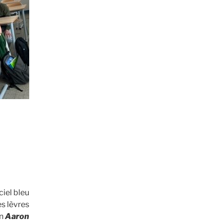
ciel bleu
es lèvres
in
Aaron