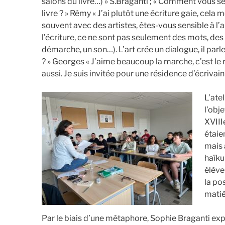
salons du livre…) » S.Braganti ; « Comment vous 
livre ? » Rémy « J’ai plutôt une écriture gaie, cela 
souvent avec des artistes, êtes-vous sensible à l
l’écriture, ce ne sont pas seulement des mots, de
démarche, un son…). L’art crée un dialogue, il parle
? » Georges « J’aime beaucoup la marche, c’est le r
aussi. Je suis invitée pour une résidence d’écrivain 
L’ate
l’obj
XVIII
étaie
mais 
haïku
élève
la po
matiè
Par le biais d’une métaphore, Sophie Braganti exp