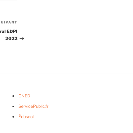
SUIVANT
Article
suivant
ral EDPI
2022
CNED
ServicePublic.fr
Éduscol