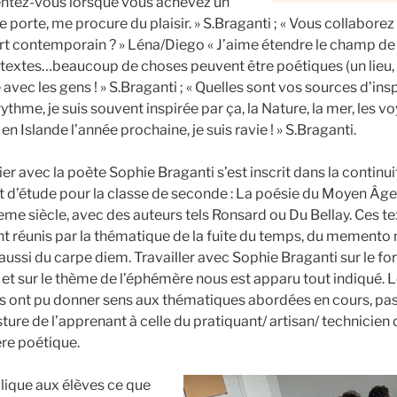
sentez-vous lorsque vous achevez un
me porte, me procure du plaisir. » S.Braganti ; « Vous collaborez
’art contemporain ? » Léna/Diego « J’aime étendre le champ de
s textes…beaucoup de choses peuvent être poétiques (un lieu,
 avec les gens ! » S.Braganti ; « Quelles sont vos sources d’ins
ythme, je suis souvent inspirée par ça, la Nature, la mer, les v
en Islande l’année prochaine, je suis ravie ! » S.Braganti.
lier avec la poète Sophie Braganti s’est inscrit dans la continu
et d’étude pour la classe de seconde : La poésie du Moyen Âge
eme siècle, avec des auteurs tels Ronsard ou Du Bellay. Ces t
nt réunis par la thématique de la fuite du temps, du memento
aussi du carpe diem. Travailler avec Sophie Braganti sur le f
 et sur le thème de l’éphémère nous est apparu tout indiqué. 
s ont pu donner sens aux thématiques abordées en cours, pa
sture de l’apprenant à celle du pratiquant/ artisan/ technicien 
re poétique.
lique aux élèves ce que