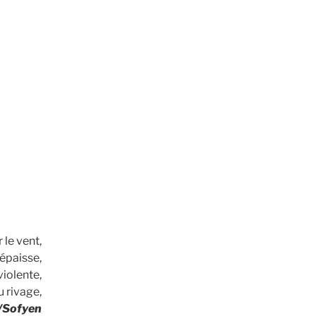
 le vent,
 épaisse,
iolente,
 rivage,
/Sofyen