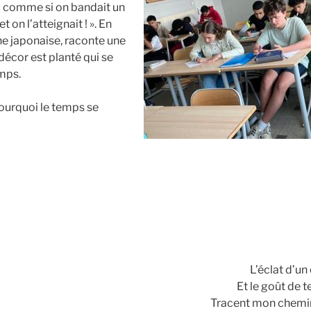
eu comme si on bandait un
 on l’atteignait ! ». En
ine japonaise, raconte une
 décor est planté qui se
emps.
Pourquoi le temps se
L’éclat d’un 
Et le goût de t
Tracent mon chem