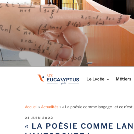
Aller
au
LYCÉE LES EUCA
contenu
Tout savoir sur le lycée professionnel
principal
Le Lycée
Métiers
Accueil
»
Actualités
»
« La poésie comme langage : et ce n’est p
PUBLIÉ
21 JUIN 2022
LE
« LA POÉSIE COMME LAN