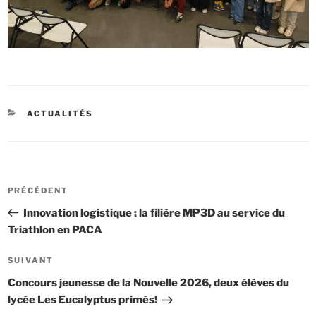
CATÉGORIES
ACTUALITÉS
Navigation
Article
PRÉCÉDENT
de
précédent
Innovation logistique : la filière MP3D au service du
l’article
Triathlon en PACA
Article
SUIVANT
suivant
Concours jeunesse de la Nouvelle 2026, deux élèves du
lycée Les Eucalyptus primés!