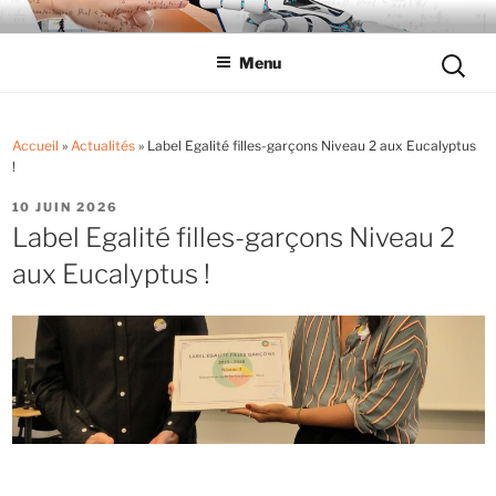
Aller
LYCÉE LES EUCALYPTUS
Tout savoir sur le lycée professionnel
au
Reche
Menu
contenu
pour
principal
:
Accueil
»
Actualités
»
Label Egalité filles-garçons Niveau 2 aux Eucalyptus
!
PUBLIÉ
10 JUIN 2026
LE
Label Egalité filles-garçons Niveau 2
aux Eucalyptus !