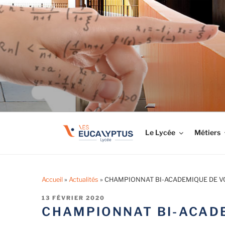
Aller
au
LYCÉE LES EUCA
contenu
Tout savoir sur le lycée professionnel
principal
Le Lycée
Métiers
Accueil
»
Actualités
»
CHAMPIONNAT BI-ACADEMIQUE DE V
PUBLIÉ
13 FÉVRIER 2020
LE
CHAMPIONNAT BI-ACADE