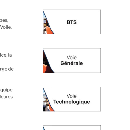
bes,
Voile.
ce, la
arge de
équipe
lleures