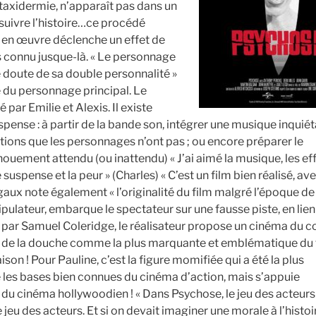
taxidermie, n’apparaît pas dans un
uivre l’histoire…ce procédé
en œuvre déclenche un effet de
us connu jusque-là. « Le personnage
 doute de sa double personnalité »
é du personnage principal. Le
 par Emilie et Alexis. Il existe
spense : à partir de la bande son, intégrer une musique inquiét
mations que les personnages n’ont pas ; ou encore préparer le
énouement attendu (ou inattendu) « J’ai aimé la musique, les ef
e suspense et la peur » (Charles) « C’est un film bien réalisé, av
ux note également « l’originalité du film malgré l’époque de
nipulateur, embarque le spectateur sur une fausse piste, en lien
e par Samuel Coleridge, le réalisateur propose un cinéma du c
ne de la douche comme la plus marquante et emblématique du 
on ! Pour Pauline, c’est la figure momifiée qui a été la plus
 les bases bien connues du cinéma d’action, mais s’appuie
g du cinéma hollywoodien ! « Dans Psychose, le jeu des acteurs 
 jeu des acteurs. Et si on devait imaginer une morale à l’histoi