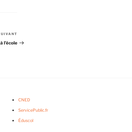
SUIVANT
Article
suivant
à l’école
CNED
ServicePublic.fr
Éduscol