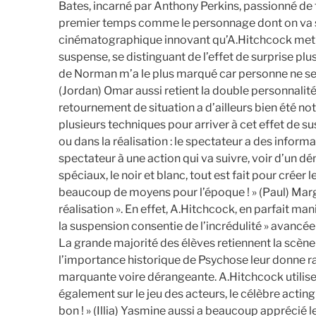
Bates, incarné par Anthony Perkins, passionné de 
premier temps comme le personnage dont on va s
cinématographique innovant qu’A.Hitchcock met 
suspense, se distinguant de l’effet de surprise pl
de Norman m’a le plus marqué car personne ne se
(Jordan) Omar aussi retient la double personnalit
retournement de situation a d’ailleurs bien été noté
plusieurs techniques pour arriver à cet effet de su
ou dans la réalisation : le spectateur a des infor
spectateur à une action qui va suivre, voir d’un d
spéciaux, le noir et blanc, tout est fait pour créer l
beaucoup de moyens pour l’époque ! » (Paul) Marga
réalisation ». En effet, A.Hitchcock, en parfait ma
la suspension consentie de l’incrédulité » avancé
La grande majorité des élèves retiennent la scè
l’importance historique de Psychose leur donne rais
marquante voire dérangeante. A.Hitchcock utilise
également sur le jeu des acteurs, le célèbre actin
bon ! » (Illia) Yasmine aussi a beaucoup apprécié le