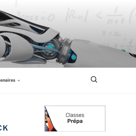
Recherche
enaires
pour
:
CK