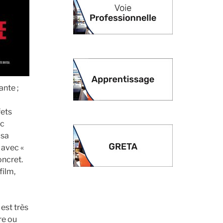
ante ;
fets
ec
 sa
 avec «
oncret.
film,
est très
re ou