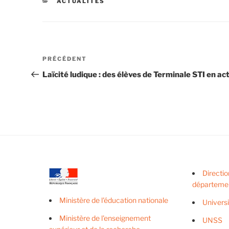
CATÉGORIES
ACTUALITÉS
Navigation
Article
PRÉCÉDENT
de
précédent
Laïcité ludique : des élèves de Terminale STI en ac
l’article
Directio
départeme
Ministère de l'éducation nationale
Univers
Ministère de l'enseignement
UNSS