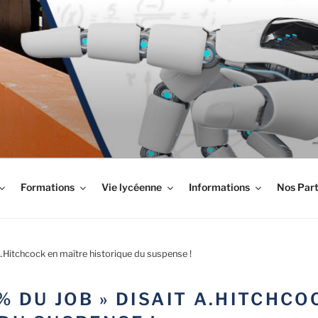
LYPTUS
Formations
Vie lycéenne
Informations
Nos Part
A.Hitchcock en maître historique du suspense !
% DU JOB » DISAIT A.HITCHCO