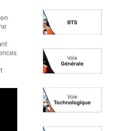
 en
une
ant
iences
s
t