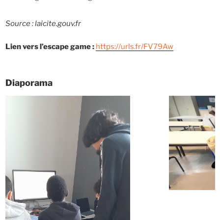
Source : laicite.gouv.fr
Lien vers l’escape game :
https://urls.fr/FV79Aw
Diaporama