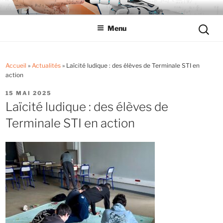
Aller
LYCÉE LES EUCALYPTUS
Tout savoir sur le lycée professionnel
au
Reche
Menu
contenu
pour
principal
:
Accueil
»
Actualités
»
Laïcité ludique : des élèves de Terminale STI en
action
PUBLIÉ
15 MAI 2025
LE
Laïcité ludique : des élèves de
Terminale STI en action