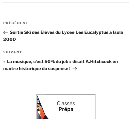
Navigation
Article
PRÉCÉDENT
de
précédent
Sortie Ski des Élèves du Lycée Les Eucalyptus à Isola
l’article
2000
Article
SUIVANT
suivant
« La musique, c’est 50% du job » disait A.Hitchcock en
maître historique du suspense !