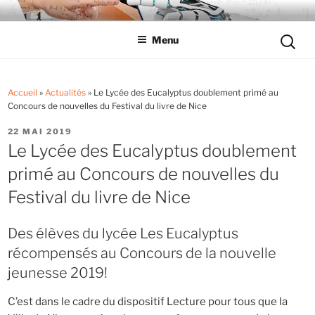
Aller
LYCÉE LES EUCALYPTUS
Tout savoir sur le lycée professionnel
au
Reche
Menu
contenu
pour
principal
:
Accueil
»
Actualités
»
Le Lycée des Eucalyptus doublement primé au
Concours de nouvelles du Festival du livre de Nice
PUBLIÉ
22 MAI 2019
LE
Le Lycée des Eucalyptus doublement
primé au Concours de nouvelles du
Festival du livre de Nice
Des élèves du lycée Les Eucalyptus
récompensés au Concours de la nouvelle
jeunesse 2019!
C’est dans le cadre du dispositif Lecture pour tous que la