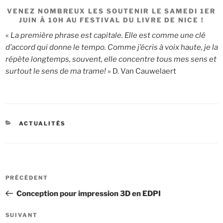
VENEZ NOMBREUX LES SOUTENIR LE SAMEDI 1ER
JUIN À 10H AU FESTIVAL DU LIVRE DE NICE !
«
La première phrase est capitale. Elle est comme une clé
d’accord qui donne le tempo. Comme j’écris à voix haute, je la
répète longtemps, souvent, elle concentre tous mes sens et
surtout le sens de ma trame!
» D. Van Cauwelaert
CATÉGORIES
ACTUALITÉS
Navigation
Article
PRÉCÉDENT
de
précédent
Conception pour impression 3D en EDPI
l’article
Article
SUIVANT