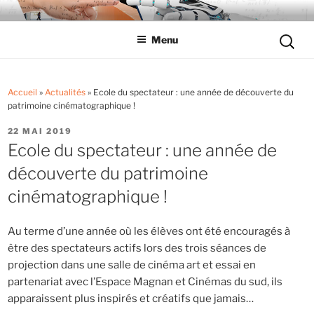
Aller
LYCÉE LES EUCALYPTUS
Tout savoir sur le lycée professionnel
au
Reche
Menu
contenu
pour
principal
:
Accueil
»
Actualités
»
Ecole du spectateur : une année de découverte du
patrimoine cinématographique !
PUBLIÉ
22 MAI 2019
LE
Ecole du spectateur : une année de
découverte du patrimoine
cinématographique !
Au terme d’une année où les élèves ont été encouragés à
être des spectateurs actifs lors des trois séances de
projection dans une salle de cinéma art et essai en
partenariat avec l’Espace Magnan et Cinémas du sud, ils
apparaissent plus inspirés et créatifs que jamais…