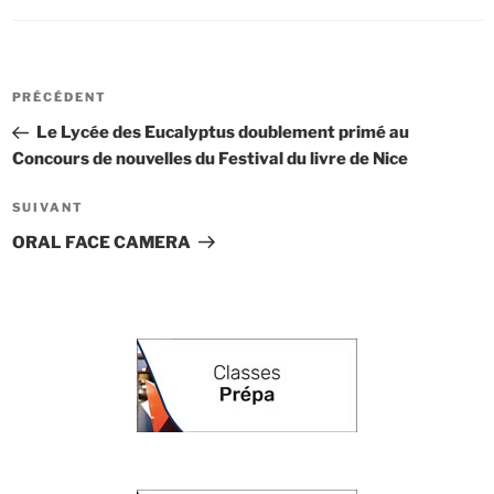
Navigation
Article
PRÉCÉDENT
de
précédent
Le Lycée des Eucalyptus doublement primé au
l’article
Concours de nouvelles du Festival du livre de Nice
Article
SUIVANT
suivant
ORAL FACE CAMERA