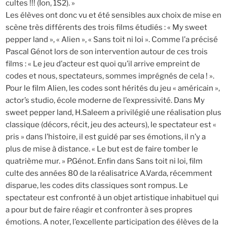
cultes !!! (Ion, 1S2). »
Les élèves ont donc vu et été sensibles aux choix de mise en
scène très différents des trois films étudiés : « My sweet
pepper land », « Alien », « Sans toit ni loi ». Comme l’a précisé
Pascal Génot lors de son intervention autour de ces trois
films : « Le jeu d’acteur est quoi qu’il arrive empreint de
codes et nous, spectateurs, sommes imprégnés de cela ! ».
Pour le film Alien, les codes sont hérités du jeu « américain »,
actor’s studio, école moderne de l’expressivité. Dans My
sweet pepper land, H.Saleem a privilégié une réalisation plus
classique (décors, récit, jeu des acteurs), le spectateur est «
pris » dans l’histoire, il est guidé par ses émotions, il n’y a
plus de mise à distance. « Le but est de faire tomber le
quatrième mur. » P.Génot. Enfin dans Sans toit ni loi, film
culte des années 80 de la réalisatrice A.Varda, récemment
disparue, les codes dits classiques sont rompus. Le
spectateur est confronté à un objet artistique inhabituel qui
a pour but de faire réagir et confronter à ses propres
émotions. A noter, l’excellente participation des élèves de la