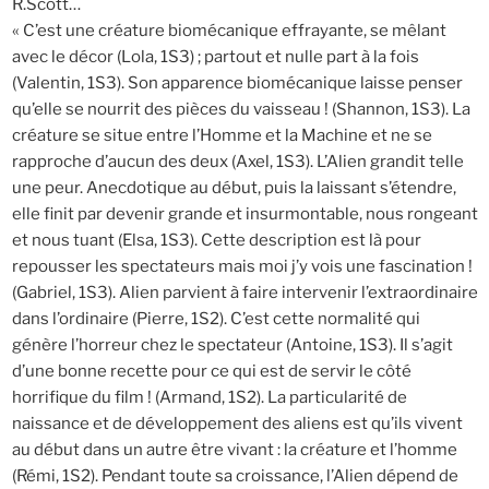
R.Scott…
« C’est une créature biomécanique effrayante, se mêlant
avec le décor (Lola, 1S3) ; partout et nulle part à la fois
(Valentin, 1S3). Son apparence biomécanique laisse penser
qu’elle se nourrit des pièces du vaisseau ! (Shannon, 1S3). La
créature se situe entre l’Homme et la Machine et ne se
rapproche d’aucun des deux (Axel, 1S3). L’Alien grandit telle
une peur. Anecdotique au début, puis la laissant s’étendre,
elle finit par devenir grande et insurmontable, nous rongeant
et nous tuant (Elsa, 1S3). Cette description est là pour
repousser les spectateurs mais moi j’y vois une fascination !
(Gabriel, 1S3). Alien parvient à faire intervenir l’extraordinaire
dans l’ordinaire (Pierre, 1S2). C’est cette normalité qui
génère l’horreur chez le spectateur (Antoine, 1S3). Il s’agit
d’une bonne recette pour ce qui est de servir le côté
horrifique du film ! (Armand, 1S2). La particularité de
naissance et de développement des aliens est qu’ils vivent
au début dans un autre être vivant : la créature et l’homme
(Rémi, 1S2). Pendant toute sa croissance, l’Alien dépend de