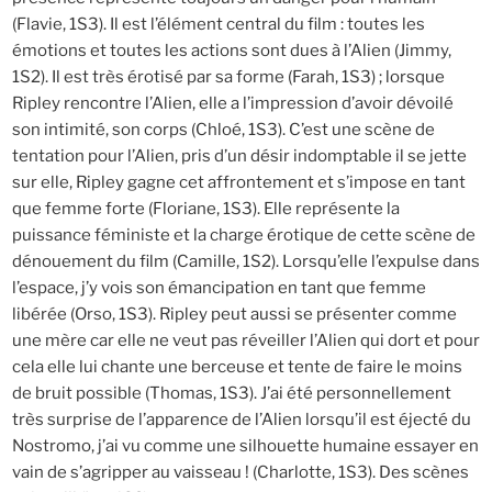
(Flavie, 1S3). Il est l’élément central du film : toutes les
émotions et toutes les actions sont dues à l’Alien (Jimmy,
1S2). Il est très érotisé par sa forme (Farah, 1S3) ; lorsque
Ripley rencontre l’Alien, elle a l’impression d’avoir dévoilé
son intimité, son corps (Chloé, 1S3). C’est une scène de
tentation pour l’Alien, pris d’un désir indomptable il se jette
sur elle, Ripley gagne cet affrontement et s’impose en tant
que femme forte (Floriane, 1S3). Elle représente la
puissance féministe et la charge érotique de cette scène de
dénouement du film (Camille, 1S2). Lorsqu’elle l’expulse dans
l’espace, j’y vois son émancipation en tant que femme
libérée (Orso, 1S3). Ripley peut aussi se présenter comme
une mère car elle ne veut pas réveiller l’Alien qui dort et pour
cela elle lui chante une berceuse et tente de faire le moins
de bruit possible (Thomas, 1S3). J’ai été personnellement
très surprise de l’apparence de l’Alien lorsqu’il est éjecté du
Nostromo, j’ai vu comme une silhouette humaine essayer en
vain de s’agripper au vaisseau ! (Charlotte, 1S3). Des scènes