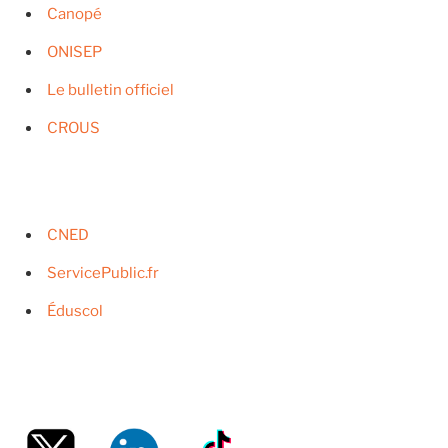
Canopé
ONISEP
Le bulletin officiel
CROUS
CNED
ServicePublic.fr
Éduscol