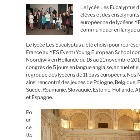
Le lycée Les Eucalyptus d
élèves et des enseignants
européenne de lycéens YE
communiquer en langue an
Le lycée Les Eucalyptus a été choisi pour représen
France au YES Event (Young European School con
Noordjwik en Hollande du 16 au 21 novembre 201
congrès de 5 jours en langue anglaise, annuel et 
regroupe des lycéens de 11 pays européens. Nos N
ainsi rencontré des jeunes de Pologne, Belgique, F
Suède, Roumanie, Slovaquie, Estonie, Hollande, 
et Espagne.
Po
ur
ce
tte