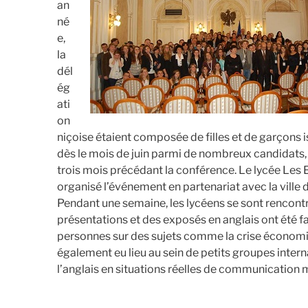
an
né
e,
la
dél
ég
ati
on
niçoise étaient composée de filles et de garçons i
dès le mois de juin parmi de nombreux candidats, 
trois mois précédant la conférence. Le lycée Les
organisé l’événement en partenariat avec la ville 
Pendant une semaine, les lycéens se sont rencontr
présentations et des exposés en anglais ont été fa
personnes sur des sujets comme la crise économiqu
également eu lieu au sein de petits groupes inte
l’anglais en situations réelles de communication 