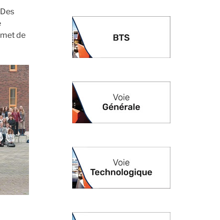
 Des
e
rmet de