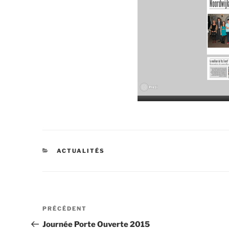
CATÉGORIES
ACTUALITÉS
Navigation
Article
PRÉCÉDENT
de
précédent
Journée Porte Ouverte 2015