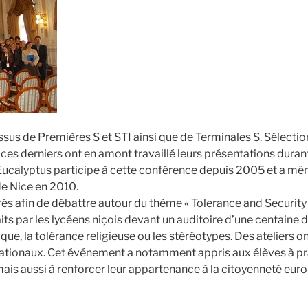
ssus de Premières S et STI ainsi que de Terminales S. Sélecti
ces derniers ont en amont travaillé leurs présentations durant
 Eucalyptus participe à cette conférence depuis 2005 et a m
de Nice en 2010.
és afin de débattre autour du thème « Tolerance and Security 
its par les lycéens niçois devant un auditoire d’une centaine 
e, la tolérance religieuse ou les stéréotypes. Des ateliers o
rnationaux. Cet événement a notamment appris aux élèves à pr
mais aussi à renforcer leur appartenance à la citoyenneté eur