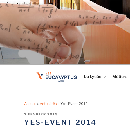
Aller
au
LYCÉE LES EUCA
contenu
Tout savoir sur le lycée professionnel
principal
Le Lycée
Métiers
Accueil
»
Actualités
»
Yes-Event 2014
PUBLIÉ
2 FÉVRIER 2015
LE
YES-EVENT 2014