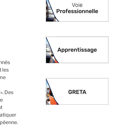
onnés
 les
ême
». Des
de
nt
atiquer
opéenne.