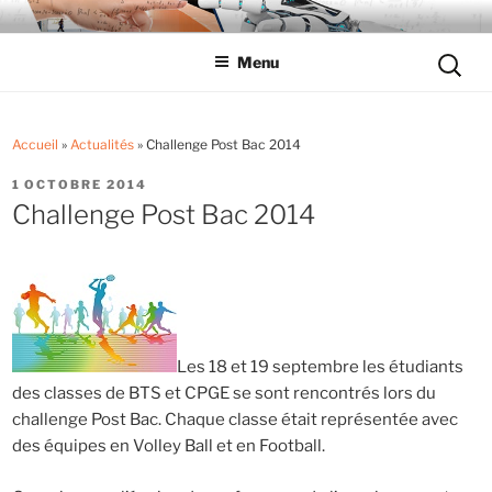
Aller
LYCÉE LES EUCALYPTUS
Tout savoir sur le lycée professionnel
au
Reche
Menu
contenu
pour
principal
:
Accueil
»
Actualités
»
Challenge Post Bac 2014
PUBLIÉ
1 OCTOBRE 2014
LE
Challenge Post Bac 2014
Les 18 et 19 septembre les étudiants
des classes de BTS et CPGE se sont rencontrés lors du
challenge Post Bac. Chaque classe était représentée avec
des équipes en Volley Ball et en Football.