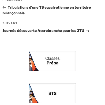
Article
de
précédent
Tribulations d’une TS eucalyptienne en territoire
l’article
briançonnais
Article
SUIVANT
suivant
Journée découverte Accrobranche pour les 2TU