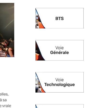
lles,
à sa
e vraie