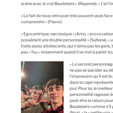
scène avec le vrai Baudelaire » (Rayanne). « J’ai l’
« Le fait de nous retrouver très souvent seuls fac
comprendre » (Flavio).
« Egocentrique, narcissique » (Ario), « provocateur
possédant une double personnalité » (Sultana), « un 
traits assez adolescents, qui n’aime pas les gens, 
peu « fou » notamment quand il se met à parler tout
« Le second personnage s
ne pas se suicider au déb
l’impression qu’il est là
dans la cage représente
jour. Pour lui, le meilleu
personnalité rageuse de 
peut-être la raison pour 
Baudelaire comme s’il y
(Noa), « la « petite voi