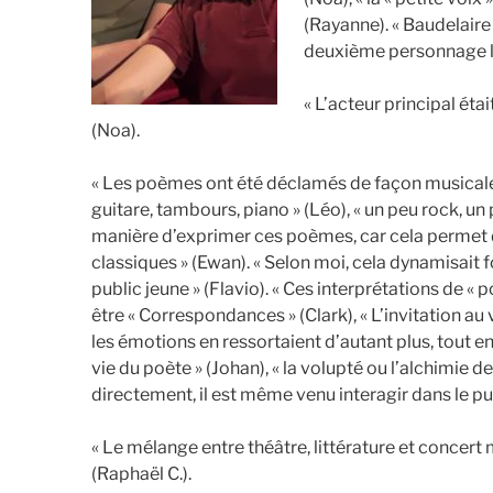
(Rayanne). « Baudelaire 
deuxième personnage lu
« L’acteur principal éta
(Noa).
« Les poèmes ont été déclamés de façon musicale, 
guitare, tambours, piano » (Léo), « un peu rock, u
manière d’exprimer ces poèmes, car cela permet d
classiques » (Ewan). « Selon moi, cela dynamisait
public jeune » (Flavio). « Ces interprétations de «
être « Correspondances » (Clark), « L’invitation a
les émotions en ressortaient d’autant plus, tout 
vie du poète » (Johan), « la volupté ou l’alchimie de 
directement, il est même venu interagir dans le pu
« Le mélange entre théâtre, littérature et concert
(Raphaël C.).