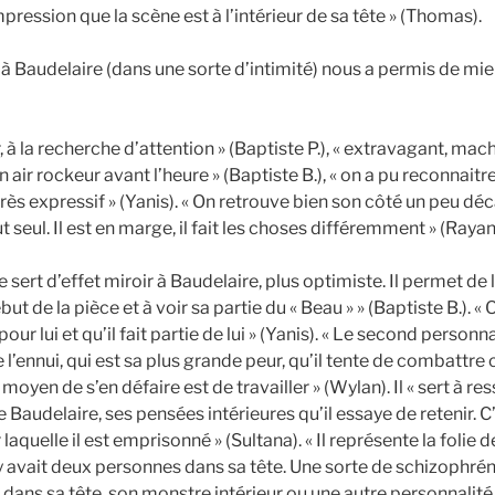
impression que la scène est à l’intérieur de sa tête » (Thomas).
e à Baudelaire (dans une sorte d’intimité) nous a permis de mie
, à la recherche d’attention » (Baptiste P.), « extravagant, mac
air rockeur avant l’heure » (Baptiste B.), « on a pu reconnaitre
très expressif » (Yanis). « On retrouve bien son côté un peu déc
 seul. Il est en marge, il fait les choses différemment » (Rayan
ert d’effet miroir à Baudelaire, plus optimiste. Il permet de l
ut de la pièce et à voir sa partie du « Beau » » (Baptiste B.). « 
 pour lui et qu’il fait partie de lui » (Yanis). « Le second person
 l’ennui, qui est sa plus grande peur, qu’il tente de combattre
r moyen de s’en défaire est de travailler » (Wylan). Il « sert à res
Baudelaire, ses pensées intérieures qu’il essaye de retenir. C
laquelle il est emprisonné » (Sultana). « Il représente la folie d
 avait deux personnes dans sa tête. Une sorte de schizophrén
x » dans sa tête, son monstre intérieur ou une autre personnalité