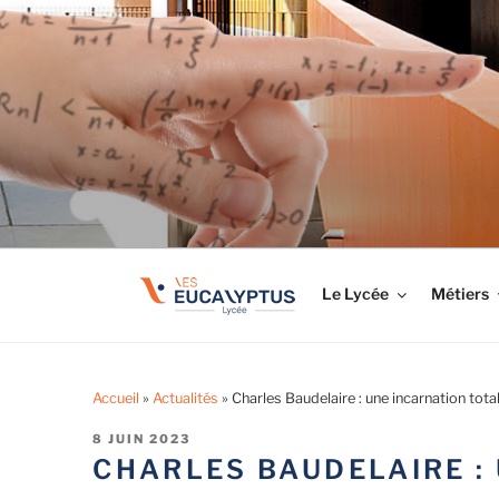
Aller
au
LYCÉE LES EUCA
contenu
Tout savoir sur le lycée professionnel
principal
Le Lycée
Métiers
Accueil
»
Actualités
»
Charles Baudelaire : une incarnation total
PUBLIÉ
8 JUIN 2023
LE
CHARLES BAUDELAIRE : 