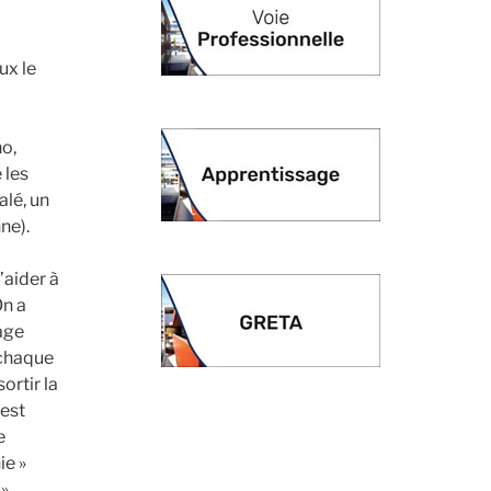
ux le
ho,
 les
alé, un
ne).
’aider à
On a
nage
 chaque
sortir la
’est
e
ie »
 »