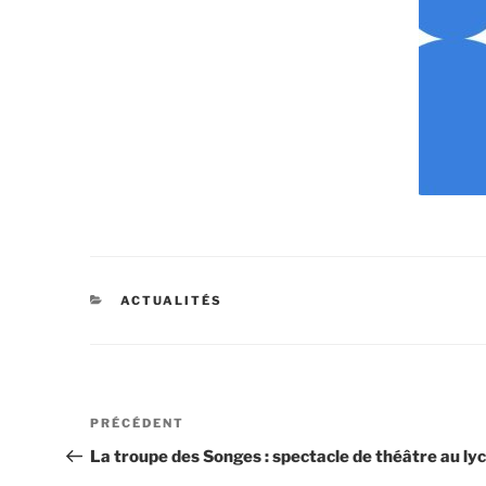
CATÉGORIES
ACTUALITÉS
Navigation
Article
PRÉCÉDENT
de
précédent
La troupe des Songes : spectacle de théâtre au ly
l’article