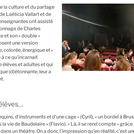
 la culture et du partage
e Laéticia Vallart et de
 enseignantes ont assisté
sonnage de Charles
e et son « double »
osent une version
e, colorée, énergique et «
 à ce qu’incarnait
 élèves et adultes et qui
que (d)étonnante, leur a
t.
 élèves…
ins, d’instruments et d’une cage » (Cyril), « un bordel à Bruxe
a vie de Baudelaire » (Flavio). « Là, il se rend compte « grâce 
 dans un théâtre. On a donc l’impression qu’en réalité, c’est un