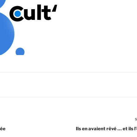
cée
Ils en avaient rêvé … et ils l’