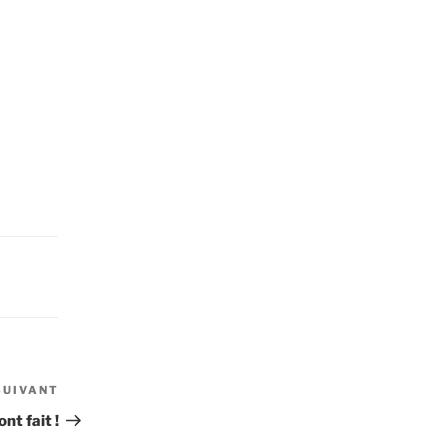
SUIVANT
Article
suivant
ont fait !