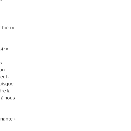
 bien »
 : «
e
s
 un
peut-
puisque
re la
t à nous
inante »