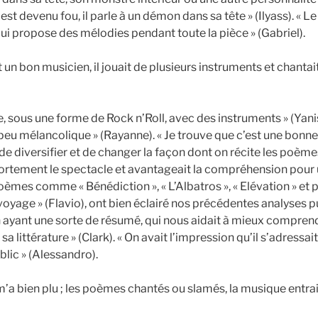
est devenu fou, il parle à un démon dans sa tête » (Ilyass). « Le
i propose des mélodies pendant toute la pièce » (Gabriel).
it un bon musicien, il jouait de plusieurs instruments et chantait
sous une forme de Rock n’Roll, avec des instruments » (Yanis)
n peu mélancolique » (Rayanne). « Je trouve que c’est une bonn
e diversifier et de changer la façon dont on récite les poème
 fortement le spectacle et avantageait la compréhension pour
 poèmes comme « Bénédiction », « L’Albatros », « Elévation » et 
u voyage » (Flavio), ont bien éclairé nos précédentes analyses 
en ayant une sorte de résumé, qui nous aidait à mieux comprend
sa littérature » (Clark). « On avait l’impression qu’il s’adressai
blic » (Alessandro).
 m’a bien plu ; les poèmes chantés ou slamés, la musique entra