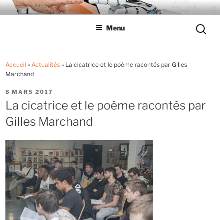
Aller
LYCÉE LES EUCALYPTUS
Tout savoir sur le lycée professionnel
au
Reche
Menu
contenu
pour
principal
:
Accueil
»
Actualités
»
La cicatrice et le poème racontés par Gilles
Marchand
PUBLIÉ
8 MARS 2017
LE
La cicatrice et le poème racontés par
Gilles Marchand