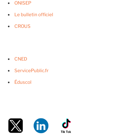
ONISEP
Le bulletin officiel
CROUS
CNED
ServicePublic.fr
Éduscol