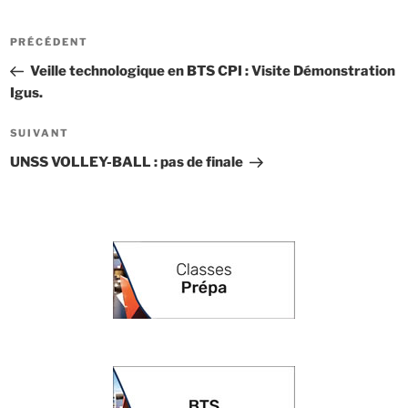
Navigation
Article
PRÉCÉDENT
de
précédent
Veille technologique en BTS CPI : Visite Démonstration
l’article
Igus.
Article
SUIVANT
suivant
UNSS VOLLEY-BALL : pas de finale