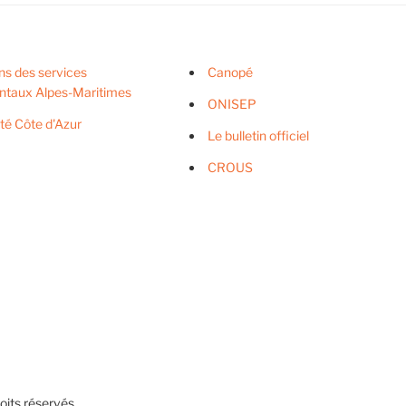
ns des services
Canopé
ntaux Alpes-Maritimes
ONISEP
ité Côte d'Azur
Le bulletin officiel
CROUS
its réservés.