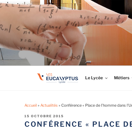
Aller
au
LYCÉE LES EUCA
contenu
Tout savoir sur le lycée professionnel
principal
Le Lycée
Métiers
Accueil
»
Actualités
»
Conférence « Place de l’homme dans l’Un
PUBLIÉ
15 OCTOBRE 2015
LE
CONFÉRENCE « PLACE DE