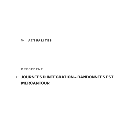
CATÉGORIES
ACTUALITÉS
Navigation
Article
PRÉCÉDENT
de
précédent
JOURNEES D’INTEGRATION – RANDONNEES EST
l’article
MERCANTOUR