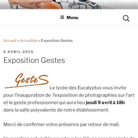
Aller
LYCÉE LES EUCALYPTUS
Tout savoir sur le lycée professionnel
au
Reche
Menu
contenu
pour
principal
:
Accueil
»
Actualités
»
Exposition Gestes
PUBLIÉ
5 AVRIL 2015
LE
Exposition Gestes
Le lycée des Eucalyptus vous invite
pour l’inauguration de l’exposition de photographies sur l’art
et le geste professionnel qui aura lieu
jeudi 9 avril à 18h
dans la salle polyvalente de notre établissement.
Merci de confirmer votre présence par retour de mail.