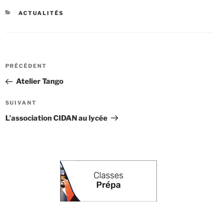
CATÉGORIES
ACTUALITÉS
Navigation
Article
PRÉCÉDENT
de
précédent
Atelier Tango
l’article
Article
SUIVANT
suivant
L’association CIDAN au lycée