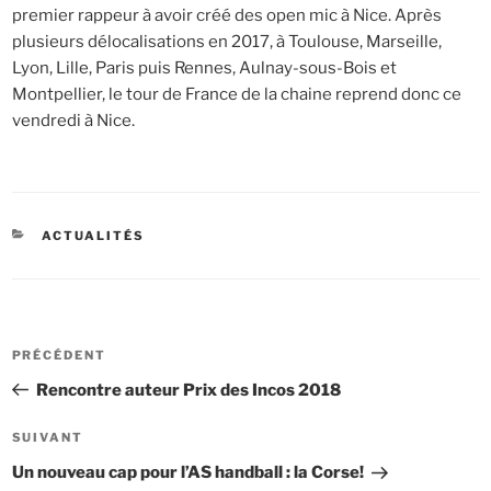
premier rappeur à avoir créé des open mic à Nice. Après
plusieurs délocalisations en 2017, à Toulouse, Marseille,
Lyon, Lille, Paris puis Rennes, Aulnay-sous-Bois et
Montpellier, le tour de France de la chaine reprend donc ce
vendredi à Nice.
CATÉGORIES
ACTUALITÉS
Navigation
Article
PRÉCÉDENT
de
précédent
Rencontre auteur Prix des Incos 2018
l’article
Article
SUIVANT
suivant
Un nouveau cap pour l’AS handball : la Corse!