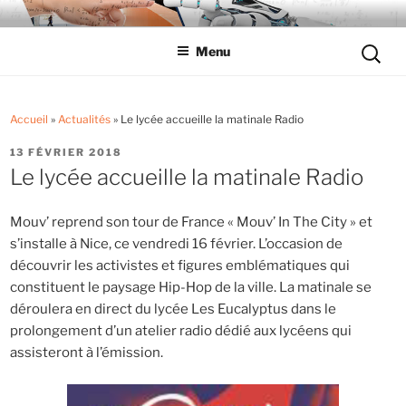
Aller
LYCÉE LES EUCALYPTUS
Tout savoir sur le lycée professionnel
au
Reche
Menu
contenu
pour
principal
:
Accueil
»
Actualités
»
Le lycée accueille la matinale Radio
PUBLIÉ
13 FÉVRIER 2018
LE
Le lycée accueille la matinale Radio
Mouv’ reprend son tour de France « Mouv’ In The City » et
s’installe à Nice, ce vendredi 16 février. L’occasion de
découvrir les activistes et figures emblématiques qui
constituent le paysage Hip-Hop de la ville. La matinale se
déroulera en direct du lycée Les Eucalyptus dans le
prolongement d’un atelier radio dédié aux lycéens qui
assisteront à l’émission.