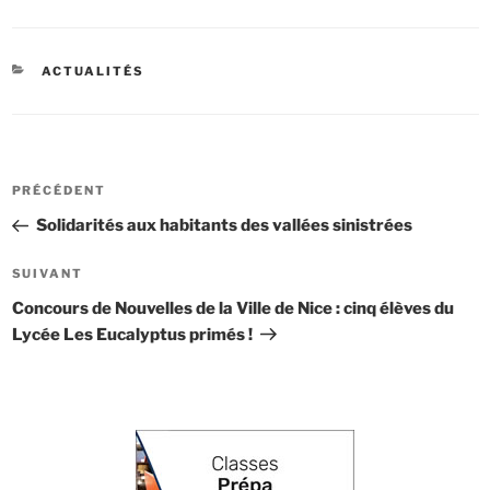
CATÉGORIES
ACTUALITÉS
Navigation
Article
PRÉCÉDENT
de
précédent
Solidarités aux habitants des vallées sinistrées
l’article
Article
SUIVANT
suivant
Concours de Nouvelles de la Ville de Nice : cinq élèves du
Lycée Les Eucalyptus primés !