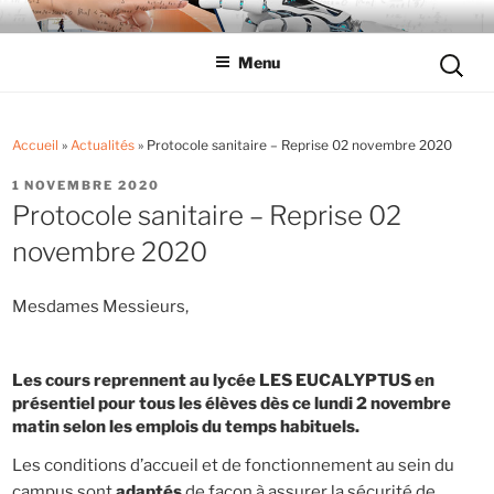
Aller
LYCÉE LES EUCALYPTUS
Tout savoir sur le lycée professionnel
au
Reche
Menu
contenu
pour
principal
:
Accueil
»
Actualités
»
Protocole sanitaire – Reprise 02 novembre 2020
PUBLIÉ
1 NOVEMBRE 2020
LE
Protocole sanitaire – Reprise 02
novembre 2020
Mesdames Messieurs,
Les cours reprennent au lycée LES EUCALYPTUS en
présentiel pour tous les élèves dès ce lundi 2 novembre
matin selon les emplois du temps habituels.
Les conditions d’accueil et de fonctionnement au sein du
campus sont
adaptés
de façon à assurer la sécurité de