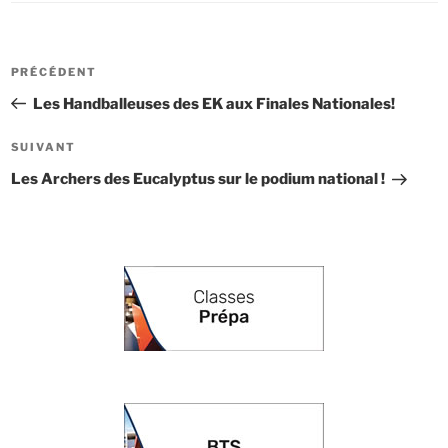
Navigation
Article
PRÉCÉDENT
de
précédent
Les Handballeuses des EK aux Finales Nationales!
l’article
Article
SUIVANT
suivant
Les Archers des Eucalyptus sur le podium national !