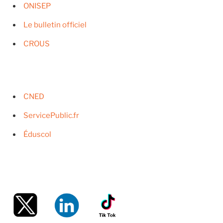
ONISEP
Le bulletin officiel
CROUS
CNED
ServicePublic.fr
Éduscol