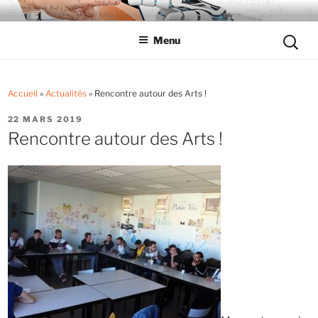
Aller
LYCÉE LES EUCALYPTUS
Tout savoir sur le lycée professionnel
au
Reche
Menu
contenu
pour
principal
:
Accueil
»
Actualités
»
Rencontre autour des Arts !
PUBLIÉ
22 MARS 2019
LE
Rencontre autour des Arts !