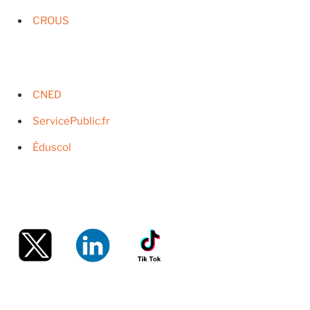
CROUS
CNED
ServicePublic.fr
Éduscol