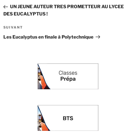
de
précédent
UN JEUNE AUTEUR TRES PROMETTEUR AU LYCEE
l’article
DES EUCALYPTUS !
Article
SUIVANT
suivant
Les Eucalyptus en finale à Polytechnique