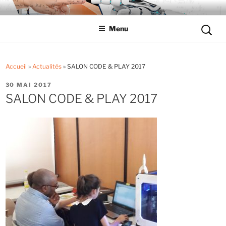
Aller
LYCÉE LES EUCALYPTUS
Tout savoir sur le lycée professionnel
au
Reche
Menu
contenu
pour
principal
:
Accueil
»
Actualités
»
SALON CODE & PLAY 2017
PUBLIÉ
30 MAI 2017
LE
SALON CODE & PLAY 2017