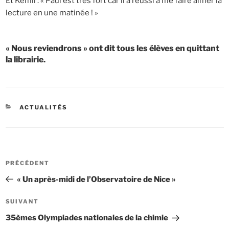
Et Kémil : « Paul est très fort car il a réussi à me faire aimer la
lecture en une matinée ! »
« Nous reviendrons » ont dit tous les élèves en quittant
la librairie.
CATÉGORIES
ACTUALITÉS
Navigation
Article
PRÉCÉDENT
de
précédent
« Un après-midi de l’Observatoire de Nice »
l’article
Article
SUIVANT
suivant
35èmes Olympiades nationales de la chimie