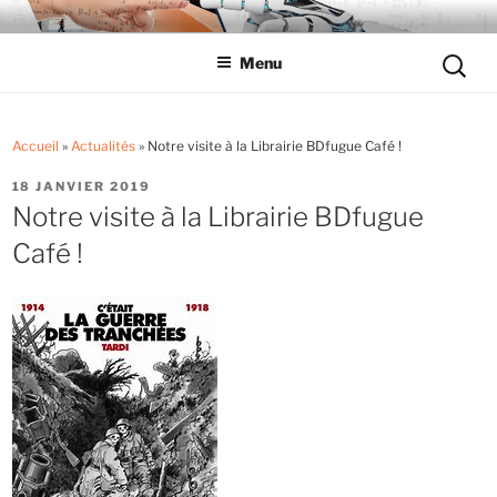
Aller
LYCÉE LES EUCALYPTUS
Tout savoir sur le lycée professionnel
au
Reche
Menu
contenu
pour
principal
:
Accueil
»
Actualités
»
Notre visite à la Librairie BDfugue Café !
PUBLIÉ
18 JANVIER 2019
LE
Notre visite à la Librairie BDfugue
Café !