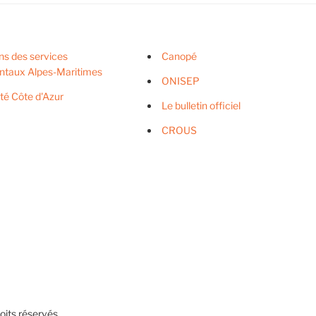
ns des services
Canopé
ntaux Alpes-Maritimes
ONISEP
ité Côte d'Azur
Le bulletin officiel
CROUS
its réservés.