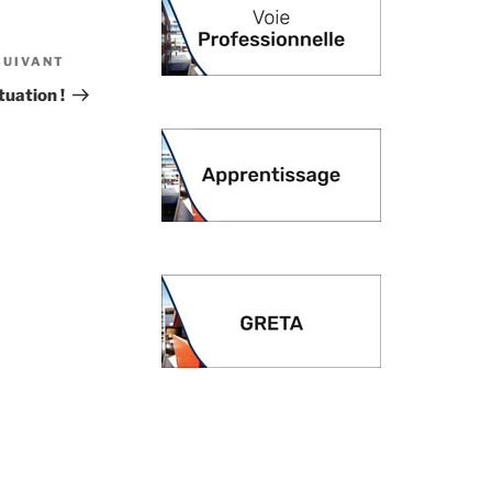
SUIVANT
Article
suivant
tuation !