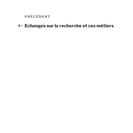
Navigation
Article
PRÉCÉDENT
de
précédent
Echanges sur la recherche et ces métiers
l’article