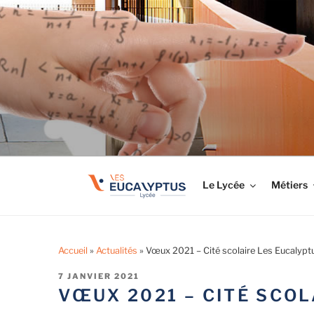
Aller
au
LYCÉE LES EUCA
contenu
Tout savoir sur le lycée professionnel
principal
Le Lycée
Métiers
Accueil
»
Actualités
»
Vœux 2021 – Cité scolaire Les Eucalypt
PUBLIÉ
7 JANVIER 2021
LE
VŒUX 2021 – CITÉ SCOL